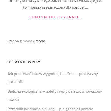
zmiany stanu cywilnego. Jak sama nazwa wskazuje jest
to impreza przeznaczona dla pań. Jej …
CO
KONTYNUUJ CZYTANIE..
UBRAĆ
NA
WIECZÓR
PANIEŃSKI?
Strona główna
»
moda
KOBIETY
NA
STARCIE
NOWEGO
OSTATNIE WPISY
ETAPU
ŻYCIA
Jak przetrwać lato w wygodnej bieliźnie — praktyczny
poradnik
Bielizna ekologiczna — zalety i wpływ na zrównoważony
rozwój
Poradnik jak dbać o bieliznę — pielęgnacja i porady