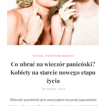
CATEGORIES
MODA
,
PODPOWIADAMY
Co ubrać na wieczór panieński?
Kobiety na starcie nowego etapu
życia
POSTED
20 MAJA 2022
ON
Wieczór panieński jest zwyczajem hucznej zapowiedzi