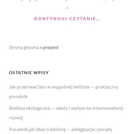
…
PREZENTY
KONTYNUUJ CZYTANIE..
DLA
GOŚCI
PO
WESELU
Strona główna
»
prezent
CZYLI
INNA
FORMA
SŁOWA
OSTATNIE WPISY
„DZIĘKUJĘ”
Jak przetrwać lato w wygodnej bieliźnie — praktyczny
poradnik
Bielizna ekologiczna — zalety i wpływ na zrównoważony
rozwój
Poradnik jak dbać o bieliznę — pielęgnacja i porady