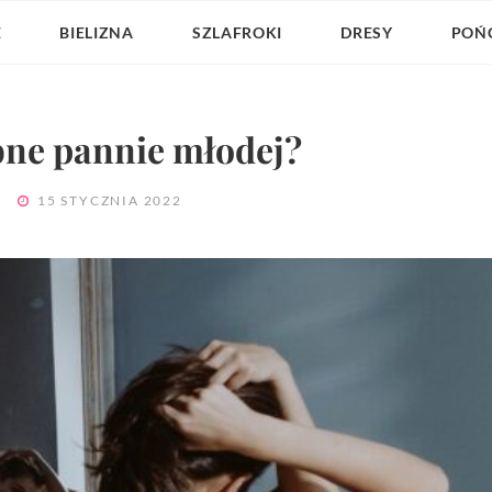
E
BIELIZNA
SZLAFROKI
DRESY
POŃ
bne pannie młodej?
POSTED
S
15 STYCZNIA 2022
ON