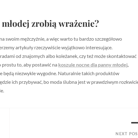
 młodej zrobią wrażenie?
 na swoim mężczyźnie, a więc warto tu bardzo szczegółowo
erzemy artykuły rzeczywiście wyjątkowo interesujące.
oradami od znajomych albo koleżanek, czy też może skontaktować
o prostu to, aby postawić na
ko
szule nocne dla panny mło
dej
,
ie będą niezwykle wygodne. Naturalnie takich produktów
 będzie ich przybywać, bo moda ślubna jest w prawdziwym rozkwici
e.
NEXT POS