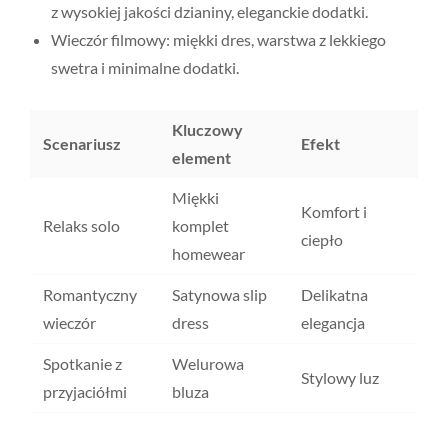
z wysokiej jakości dzianiny, eleganckie dodatki.
Wieczór filmowy: miękki dres, warstwa z lekkiego
swetra i minimalne dodatki.
Kluczowy
Scenariusz
Efekt
element
Miękki
Komfort i
Relaks solo
komplet
ciepło
homewear
Romantyczny
Satynowa slip
Delikatna
wieczór
dress
elegancja
Spotkanie z
Welurowa
Stylowy luz
przyjaciółmi
bluza