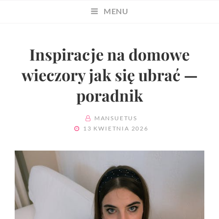
MENU
Inspiracje na domowe
wieczory jak się ubrać —
poradnik
BY
MANSUETUS
POSTED
13 KWIETNIA 2026
ON