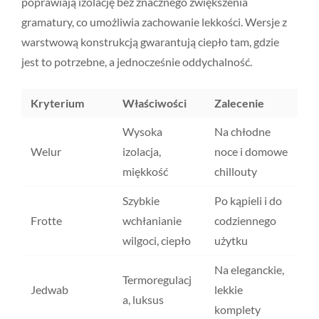
poprawiają izolację bez znacznego zwiększenia
gramatury, co umożliwia zachowanie lekkości. Wersje z
warstwową konstrukcją gwarantują ciepło tam, gdzie
jest to potrzebne, a jednocześnie oddychalność.
Kryterium
Właściwości
Zalecenie
Wysoka
Na chłodne
Welur
izolacja,
noce i domowe
miękkość
chillouty
Szybkie
Po kąpieli i do
Frotte
wchłanianie
codziennego
wilgoci, ciepło
użytku
Na eleganckie,
Termoregulacj
Jedwab
lekkie
a, luksus
komplety