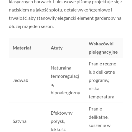
klasycznych barwach. Luksusowe piżamy projektuje się z
naciskiem na jakość splotu, detale wykończeniowe i
trwałość, aby stanowiły elegancki element garderoby na
dłużej niż jeden sezon.
Wskazówki
Materiał
Atuty
pielęgnacyjne
Pranie ręczne
Naturalna
lub delikatne
termoregulacj
Jedwab
programy,
a,
niska
hipoalergiczny
temperatura
Pranie
Efektowny
delikatne,
Satyna
połysk,
suszenie w
lekkość