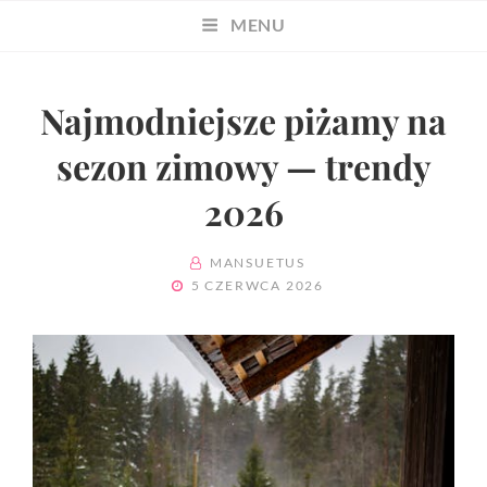
MENU
Najmodniejsze piżamy na
sezon zimowy — trendy
2026
BY
MANSUETUS
POSTED
5 CZERWCA 2026
ON