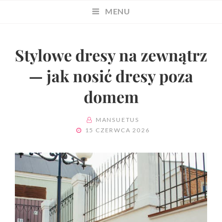
MENU
Stylowe dresy na zewnątrz
— jak nosić dresy poza
domem
BY
MANSUETUS
POSTED
15 CZERWCA 2026
ON