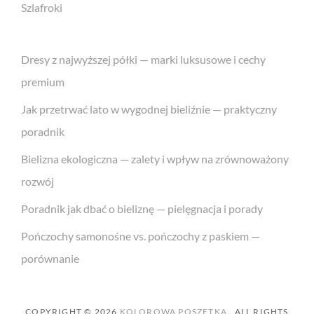
Szlafroki
Dresy z najwyższej półki — marki luksusowe i cechy
premium
Jak przetrwać lato w wygodnej bieliźnie — praktyczny
poradnik
Bielizna ekologiczna — zalety i wpływ na zrównoważony
rozwój
Poradnik jak dbać o bieliznę — pielęgnacja i porady
Pończochy samonośne vs. pończochy z paskiem —
porównanie
COPYRIGHT © 2026
KOLOROWA POSZETKA
. ALL RIGHTS