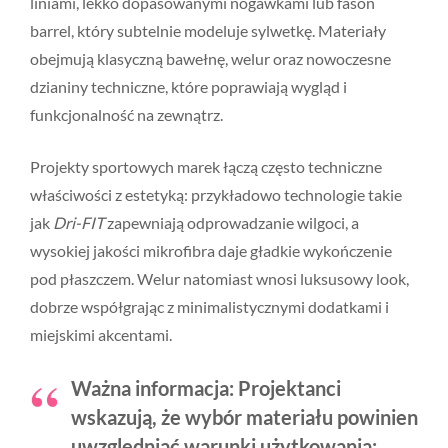
liniami, lekko dopasowanymi nogawkami lub fason
barrel, który subtelnie modeluje sylwetkę. Materiały
obejmują klasyczną bawełnę, welur oraz nowoczesne
dzianiny techniczne, które poprawiają wygląd i
funkcjonalność na zewnątrz.
Projekty sportowych marek łączą często techniczne
właściwości z estetyką: przykładowo technologie takie
jak
Dri-FIT
zapewniają odprowadzanie wilgoci, a
wysokiej jakości mikrofibra daje gładkie wykończenie
pod płaszczem. Welur natomiast wnosi luksusowy look,
dobrze współgrając z minimalistycznymi dodatkami i
miejskimi akcentami.
Ważna informacja:
Projektanci
wskazują, że wybór materiału powinien
uwzględniać warunki użytkowania: