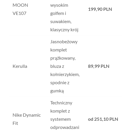
MOON
wysokim
199,90 PLN
VE107
golfem i
suwakiem,
klasyczny krój
Jasnobeżowy
komplet
prążkowany,
Kerulla
bluza z
89,99 PLN
kołnierzykiem,
spodnie z
gumką
Techniczny
komplet z
Nike Dynamic
systemem
od 251,10 PLN
Fit
odprowadzani